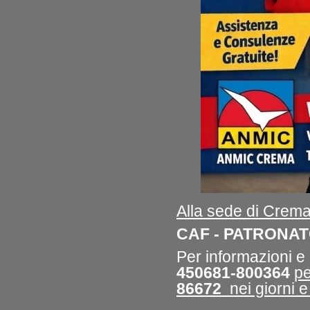
Alla
s
ede di Crema 
CAF -
PATRONA
Per informazioni 
450681-800364
p
86672
nei giorni e